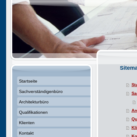
Sitem
Startseite
St
Sachverständigenbüro
Sa
Architekturbüro
Ar
Qualifikationen
Qu
Klienten
Kl
Kontakt
Ko